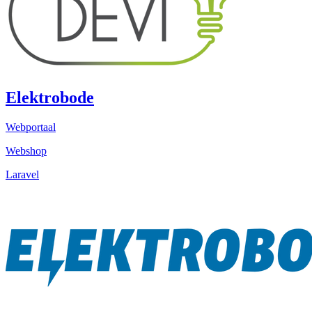
Elektrobode
Webportaal
Webshop
Laravel