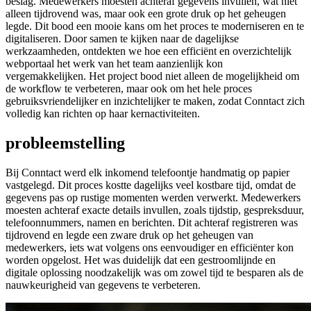
beslag. Medewerkers moesten achteraf gegevens invullen, wat niet
alleen tijdrovend was, maar ook een grote druk op het geheugen
legde. Dit bood een mooie kans om het proces te moderniseren en te
digitaliseren. Door samen te kijken naar de dagelijkse
werkzaamheden, ontdekten we hoe een efficiënt en overzichtelijk
webportaal het werk van het team aanzienlijk kon
vergemakkelijken. Het project bood niet alleen de mogelijkheid om
de workflow te verbeteren, maar ook om het hele proces
gebruiksvriendelijker en inzichtelijker te maken, zodat Conntact zich
volledig kan richten op haar kernactiviteiten.
probleemstelling
Bij Conntact werd elk inkomend telefoontje handmatig op papier
vastgelegd. Dit proces kostte dagelijks veel kostbare tijd, omdat de
gegevens pas op rustige momenten werden verwerkt. Medewerkers
moesten achteraf exacte details invullen, zoals tijdstip, gespreksduur,
telefoonnummers, namen en berichten. Dit achteraf registreren was
tijdrovend en legde een zware druk op het geheugen van
medewerkers, iets wat volgens ons eenvoudiger en efficiënter kon
worden opgelost. Het was duidelijk dat een gestroomlijnde en
digitale oplossing noodzakelijk was om zowel tijd te besparen als de
nauwkeurigheid van gegevens te verbeteren.