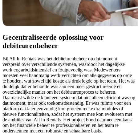
Gecentraliseerde oplossing voor
debiteurenbeheer
Bij All In Rentals was het debiteurenbeheer op dat moment
verspreid over verschillende systemen, waardoor het dagelijkse
werk erg arbeidsintensief en foutgevoelig was. Medewerkers
moesten veel handmatig werk verrichten om alle gegevens op orde
te houden, wat zowel tijd kostte als druk legde op het team. Het was
duidelijk dat er behoefte was aan een meer gestructureerde en
overzichtelijke manier om het debiteurenproces te beheren.
Daarnaast wilde de klant een systeem dat niet alleen efficiënt was op
dat moment, maar ook toekomstbestendig. Er was ruimte voor een
platform dat later eenvoudig kon groeien met extra modules of
nieuwe functionaliteiten, zodat het systeem mee kon evolueren met
de ambities van All In Rentals. Het project bood daarmee een kans
om het financiële beheer te professionaliseren en het team te
ondersteunen met een robuuste en schaalbare basis.